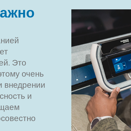
важно
анией
ет
ей. Это
этому очень
и внедрении
сность и
ищаем
осовестно