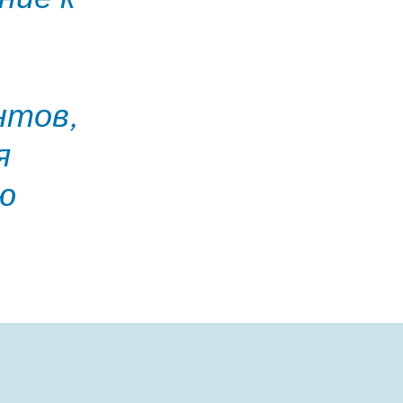
нтов,
я
ю