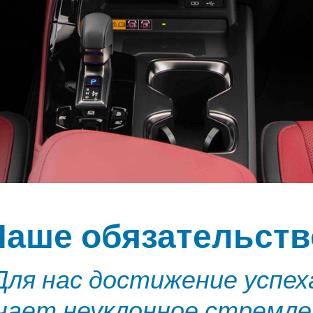
Наше обязательств
Для нас достижение успех
чает неуклонное стремле