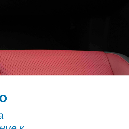
о
а
ние к