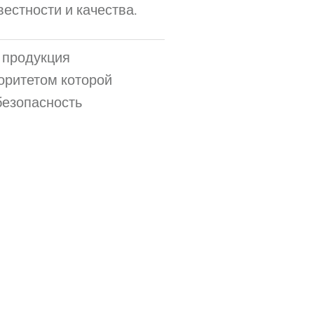
естности и качества.
 продукция
оритетом которой
безопасность