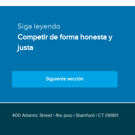
Siga leyendo
Competir de forma honesta y
justa
Siguiente sección
400 Atlantic Street | 4to piso | Stamford | CT 06901