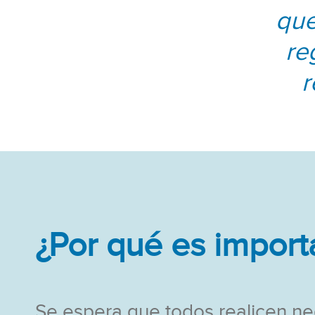
que
re
r
¿Por qué es import
Se espera que todos realicen ne