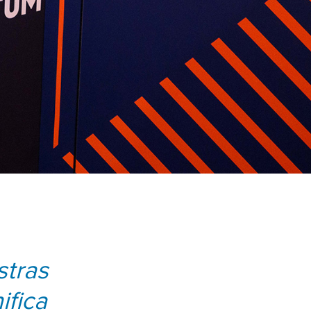
stras
ifica