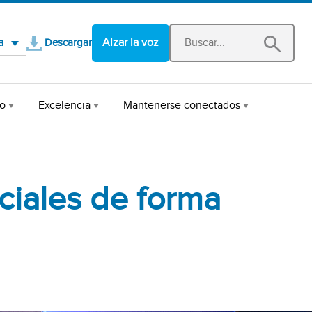
Se abre en una nueva ventana
a
Alzar la voz
Descargar
to
Excelencia
Mantenerse conectados
ociales de forma