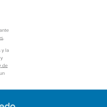
iante
es
.
 y la
 y
y de
 un
uedo