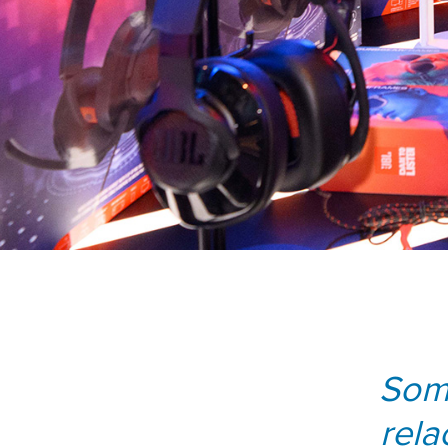
Somo
rela