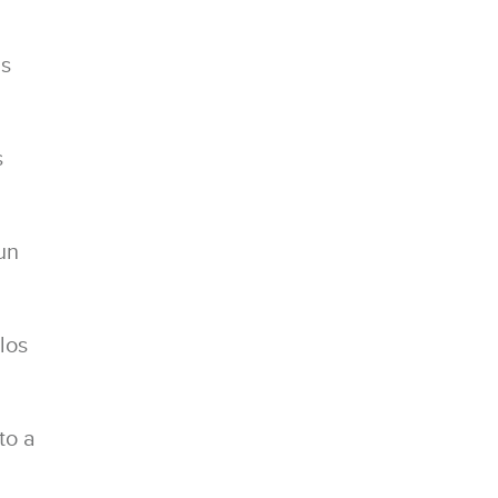
as
s
un
los
to a