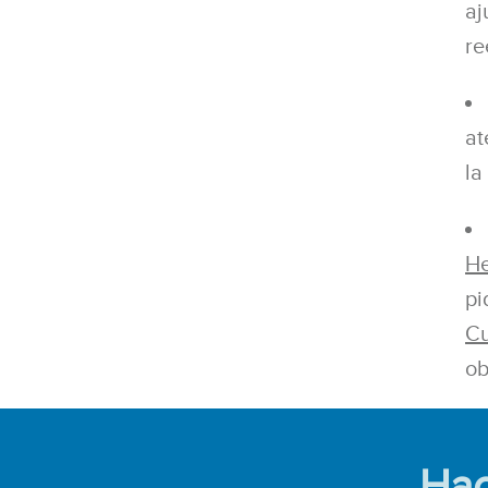
aj
re
at
la
He
pi
Cu
ob
Hac