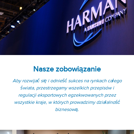
Nasze zobowiązanie
Aby rozwijać się i odnieść sukces na rynkach całego
świata, przestrzegamy wszelkich przepisów i
regulacji eksportowych egzekwowanych przez
wszystkie kraje, w których prowadzimy działalność
biznesową.