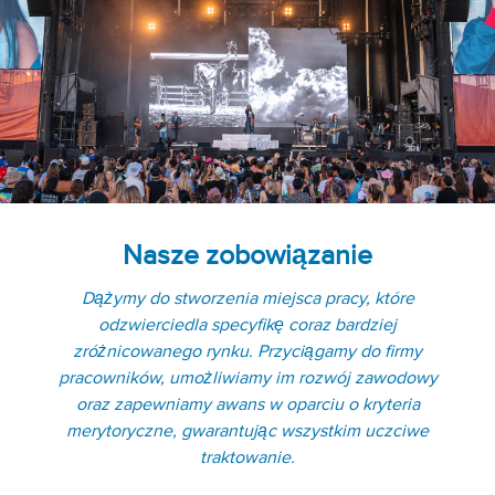
Nasze zobowiązanie
Dążymy do stworzenia miejsca pracy, które
odzwierciedla specyfikę coraz bardziej
zróżnicowanego rynku. Przyciągamy do firmy
pracowników, umożliwiamy im rozwój zawodowy
oraz zapewniamy awans w oparciu o kryteria
merytoryczne, gwarantując wszystkim uczciwe
traktowanie.