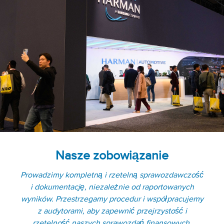
Nasze zobowiązanie
Prowadzimy kompletną i rzetelną sprawozdawczość
i dokumentację, niezależnie od raportowanych
wyników. Przestrzegamy procedur i współpracujemy
z audytorami, aby zapewnić przejrzystość i
rzetelność naszych sprawozdań finansowych.