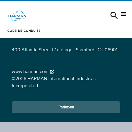
Skip to content
CODE DE CONDUITE
Préservation des liens
400 Atlantic Street | 4e étage | Stamford | CT 06901
www.harman.com
©2026 HARMAN International Industries,
Incorporated
Parlez-en
Opens in a new window