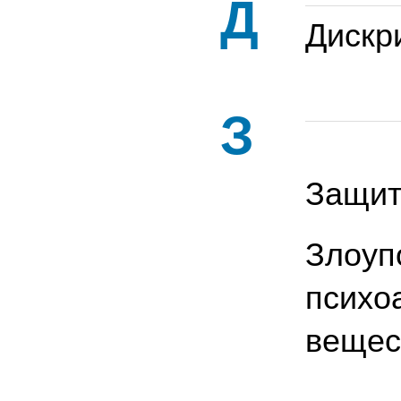
Д
Дискр
З
Защит
Злоуп
психо
вещес