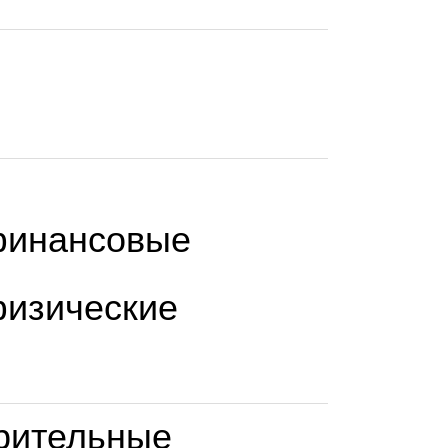
финансовые
физические
рительные