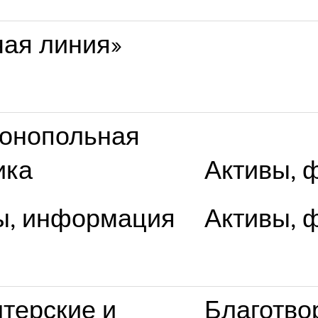
чая линия»
онопольная
ика
Активы, 
ы, информация
Активы, 
лтерские и
Благотво