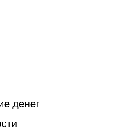
е денег
сти