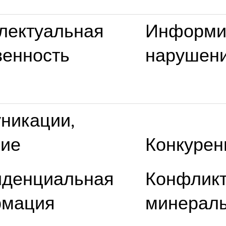
лектуальная
Информи
венность
нарушен
никации,
ие
Конкурен
денциальная
Конфлик
рмация
минерал