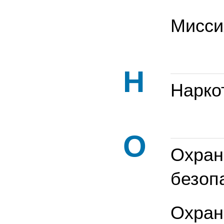
Мисси
Н
Нарко
О
Охран
безоп
Охран