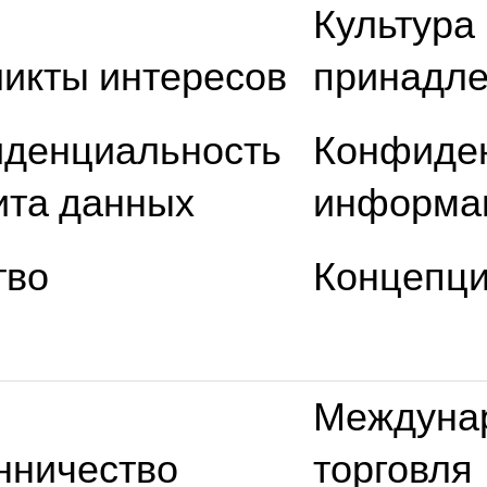
Культура
икты интересов
принадле
денциальность
Конфиде
ита данных
информа
тво
Концепц
Междуна
ничество
торговля