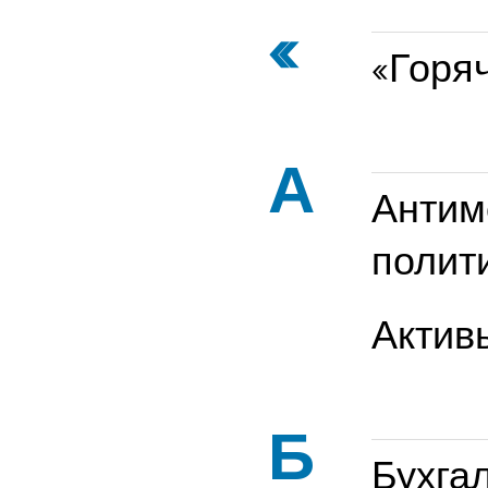
«
«Горя
А
Антим
полит
Актив
Б
Бухга