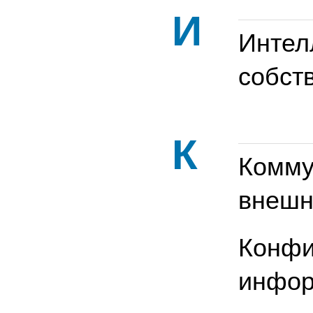
И
Интел
собст
К
Комму
внешн
Конфи
инфо