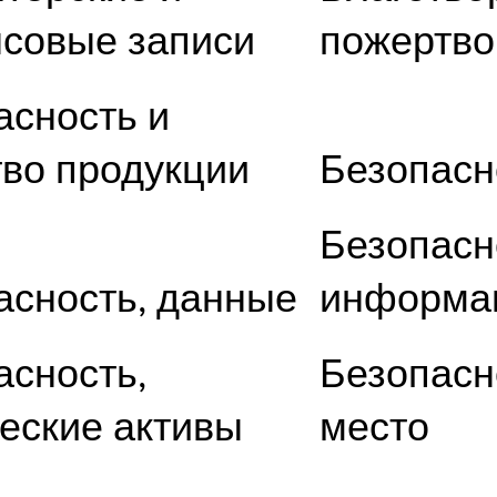
совые записи
пожертво
асность и
тво продукции
Безопасн
Безопасн
асность, данные
информа
асность,
Безопасн
еские активы
место