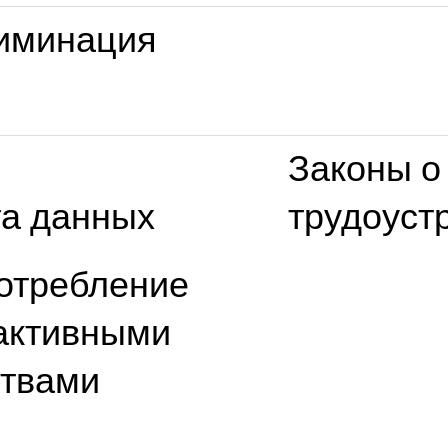
иминация
Законы о
а данных
трудоуст
отребление
активными
твами