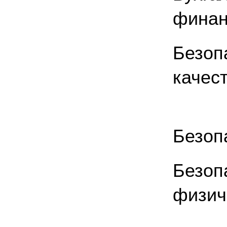
финан
Безоп
качес
Безоп
Безоп
физич