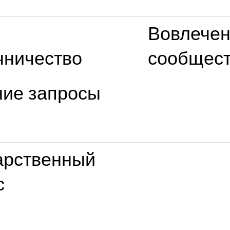
Вовлече
чничество
сообщес
ие запросы
арственный
с