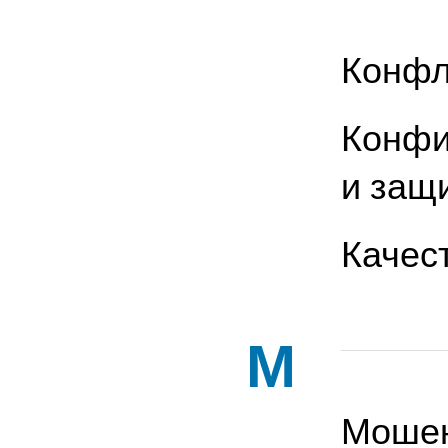
Конфл
Конфи
и защ
Качес
М
Мошен