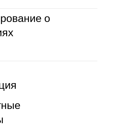
рование о
иях
ция
тные
ы