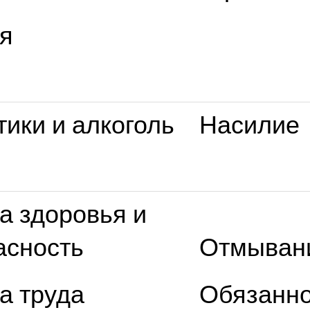
я
тики и алкоголь
Насилие
а здоровья и
асность
Отмывани
а труда
Обязанно