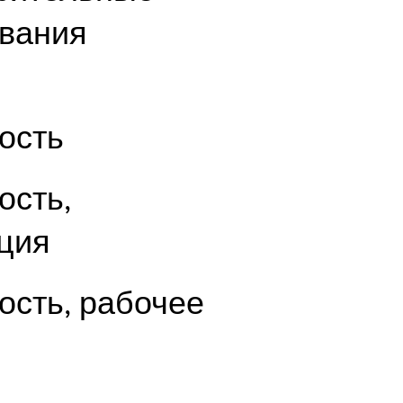
вания
ость
ость,
ция
ость, рабочее