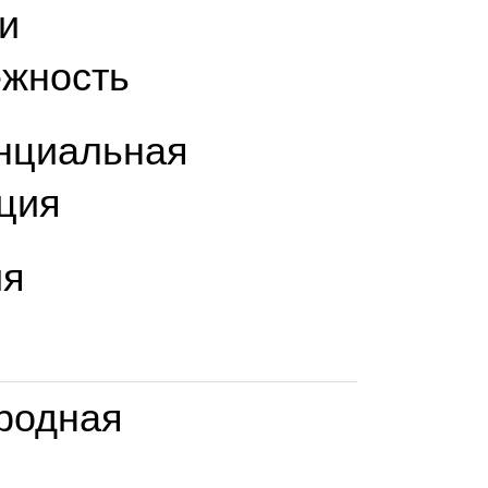
 и
жность
нциальная
ция
ия
родная