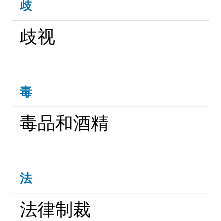
歧
歧视
毒
毒品和酒精
法
法律制裁