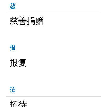
慈
慈善捐赠
报
报复
招
招待