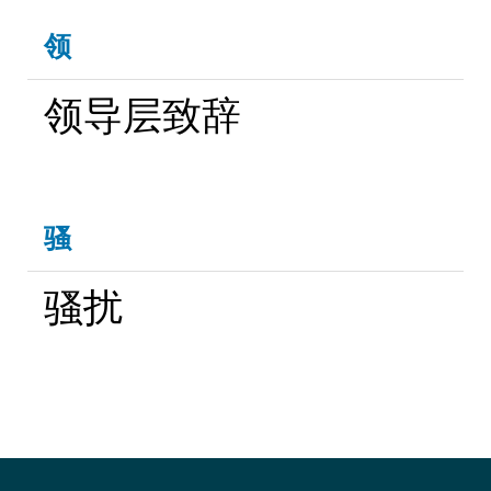
领
领导层致辞
骚
骚扰