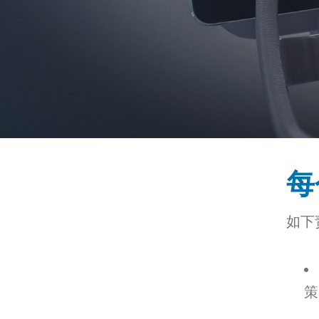
每
如下
策