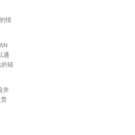
的情
AN
以通
供的链
险并
负责