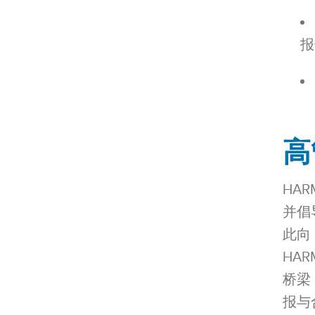
报
高
HA
并倡
此向
HA
桥梁
报与