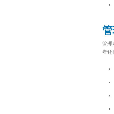
管
管理
者还