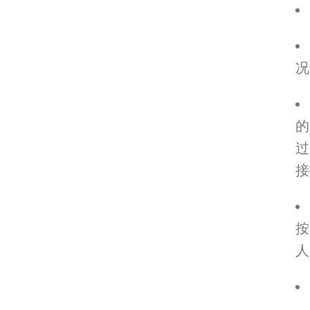
况
的
接
人