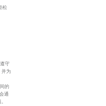
轻松
需遵守
，并为
之间的
会通
题。