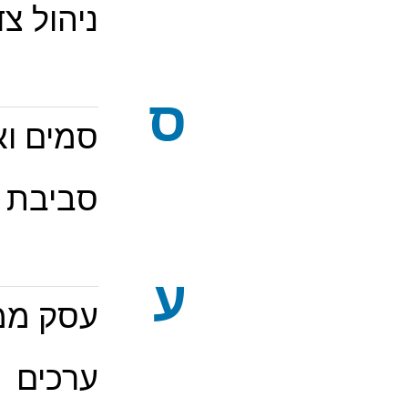
ניהול צ
ס
סמים וא
סביבת 
ע
עסק ממ
ערכים