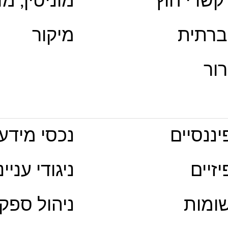
 קשרי חוץ
מוניטין, מ
ברתית
מיקור
רור
יננסיים
נכסי מידע
זיים
ניגודי עניינ
שומות
ניהול ספק