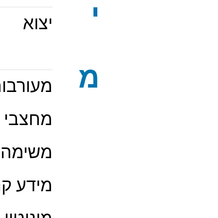
י
יצוא
מ
מעורבות
מחצבי 
משימה
מידע קני