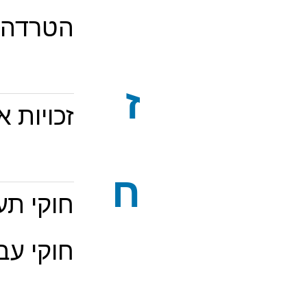
הטרדה 
ז
זכויות 
ח
חוקי תע
חוקי עב