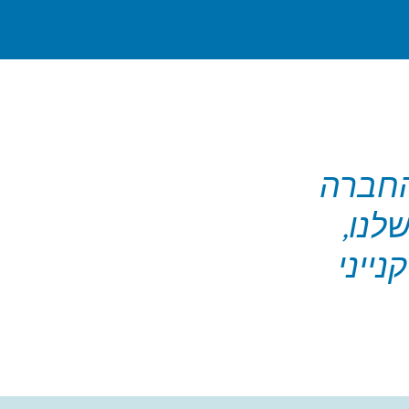
החברה
לנו,
נייני