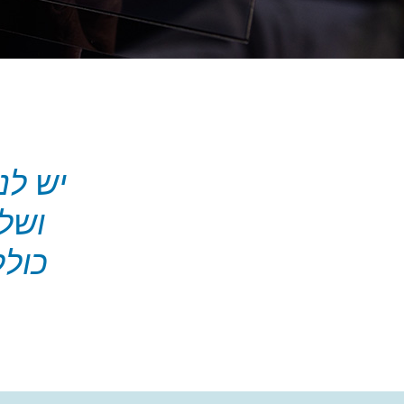
יש לנ
ושל
כולל