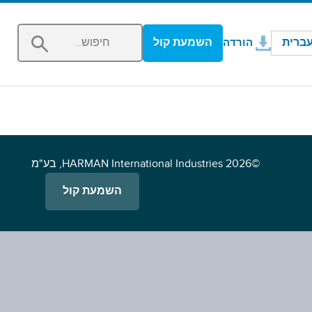
נפתח בחלון חדש
ברית
השמעת קול
הורדה
©2026 HARMAN International Industries, בע"מ
השמעת קול
s in a new window