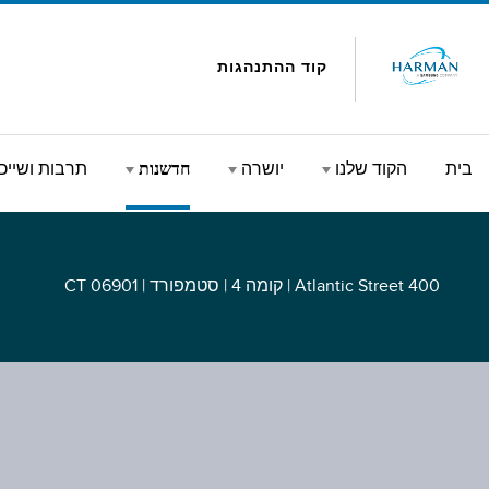
Skip to conten
קוד ההתנהגות
בית
הקוד שלנו
יושרה
חדשנות
תרבות ושייכ
דשנות
400 Atlantic Street | קומה 4 | סטמפורד | CT 06901