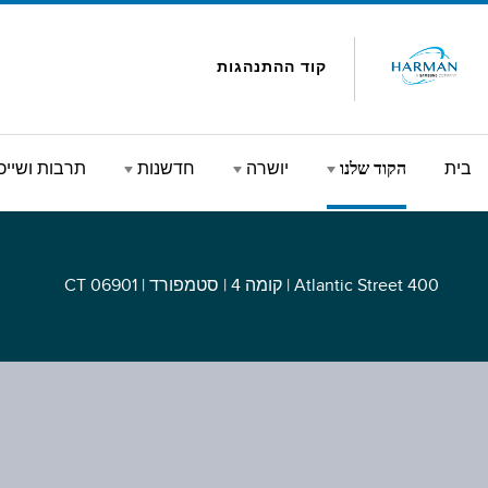
Skip to conten
קוד ההתנהגות
בית
הקוד שלנו
יושרה
חדשנות
תרבות ושייכ
קוד שלנו
400 Atlantic Street | קומה 4 | סטמפורד | CT 06901