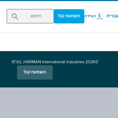
נפתח בחלון חדש
ברית
השמעת קול
הורדה
©2026 HARMAN International Industries, בע"מ
השמעת קול
s in a new window