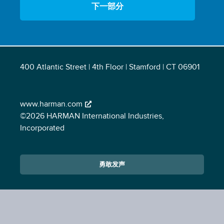
下一部分
400 Atlantic Street | 4th Floor | Stamford | CT 06901
www.harman.com
©2026 HARMAN International Industries,
Incorporated
勇敢发声
Opens in a new window