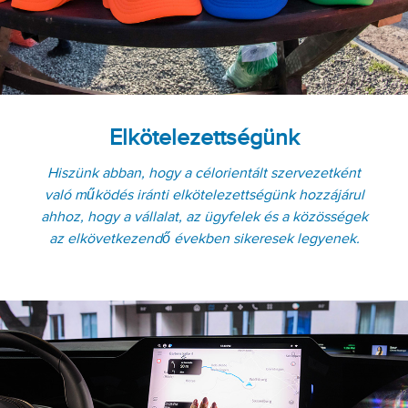
Elkötelezettségünk
Hiszünk abban, hogy a célorientált szervezetként
való működés iránti elkötelezettségünk hozzájárul
ahhoz, hogy a vállalat, az ügyfelek és a közösségek
az elkövetkezendő években sikeresek legyenek.