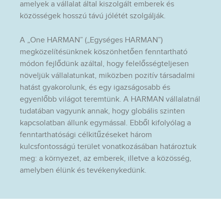
amelyek a vállalat által kiszolgált emberek és
közösségek hosszú távú jólétét szolgálják.
A „One HARMAN” („Egységes HARMAN”)
megközelítésünknek köszönhetően fenntartható
módon fejlődünk azáltal, hogy felelősségteljesen
növeljük vállalatunkat, miközben pozitív társadalmi
hatást gyakorolunk, és egy igazságosabb és
egyenlőbb világot teremtünk. A HARMAN vállalatnál
tudatában vagyunk annak, hogy globális szinten
kapcsolatban állunk egymással. Ebből kifolyólag a
fenntarthatósági célkitűzéseket három
kulcsfontosságú terület vonatkozásában határoztuk
meg: a környezet, az emberek, illetve a közösség,
amelyben élünk és tevékenykedünk.