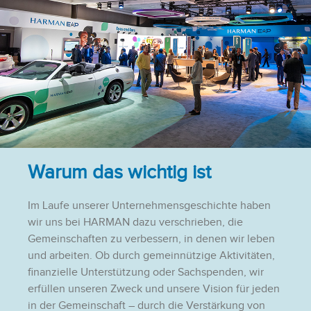
Warum das wichtig ist
Im Laufe unserer Unternehmensgeschichte haben
wir uns bei HARMAN dazu verschrieben, die
Gemeinschaften zu verbessern, in denen wir leben
und arbeiten. Ob durch gemeinnützige Aktivitäten,
finanzielle Unterstützung oder Sachspenden, wir
erfüllen unseren Zweck und unsere Vision für jeden
in der Gemeinschaft – durch die Verstärkung von