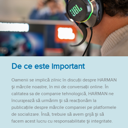
De ce este important
Oamenii se implică zilnic în discuții despre HARMAN
şi mărcile noastre, în mii de conversații online. În
calitatea sa de companie tehnologică, HARMAN ne
încurajează să urmărim şi să reacționăm la
publicațiile despre mărcile companiei pe platformele
de socializare. Însă, trebuie să avem grijă şi să
facem acest lucru cu responsabilitate şi integritate.