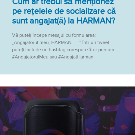
Cum ar trebui să menționez
pe rețelele de socializare că
sunt angajat(ă) la HARMAN?
Vă puteţi începe mesajul cu formularea:
„Angajatorul meu, HARMAN, … .” Într-un tweet,
puteți include un hashtag corespunzător precum
#AngajatorulMeu sau #AngajatHarman.