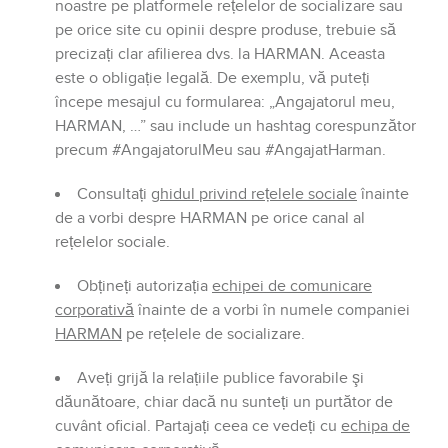
noastre pe platformele rețelelor de socializare sau
pe orice site cu opinii despre produse, trebuie să
precizați clar afilierea dvs. la HARMAN. Aceasta
este o obligație legală. De exemplu, vă puteți
începe mesajul cu formularea: „Angajatorul meu,
HARMAN, …” sau include un hashtag corespunzător
precum #AngajatorulMeu sau #AngajatHarman.
Consultați
ghidul privind rețelele sociale
înainte
de a vorbi despre HARMAN pe orice canal al
rețelelor sociale.
Obțineți autorizația
echipei de comunicare
corporativă
înainte de a vorbi în numele companiei
HARMAN
pe rețelele de socializare.
Aveți grijă la relațiile publice favorabile şi
dăunătoare, chiar dacă nu sunteți un purtător de
cuvânt oficial. Partajați ceea ce vedeți cu
echipa de