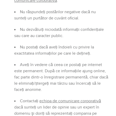
comunicare corporativă
.
Nu răspundeți postărilor negative dacă nu
sunteți un purtător de cuvânt oficial.
Nu dezvăluiți niciodată informații confidențiale
sau care au caracter public.
Nu postați dacă aveți îndoieli cu privire la
exactitatea informațiilor pe care le dețineți.
Aveți în vedere că ceea ce postați pe internet
este permanent. După ce informațiile ajung online,
fac parte dintr-o înregistrare permanentă, chiar dacă
le eliminați/ștergeți mai târziu sau încercați să le
faceți anonime.
Contactați
echipa de comunicare corporativă
dacă sunteți un lider de opinie sau un expert în
domeniu şi doriți să reprezentați compania pe